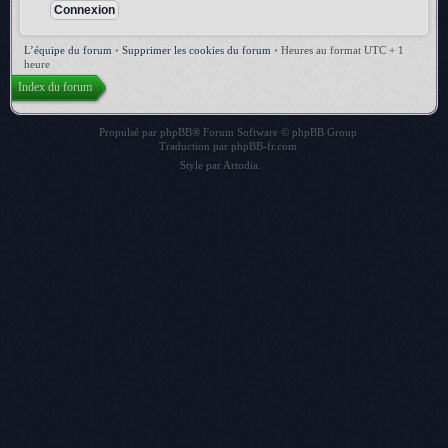
L’équipe du forum
•
Supprimer les cookies du forum
•
Heures au format UTC + 1
heure
Index du forum
Propulsé par
phpBB
® Forum Software © phpBB Group
Traduction par
phpBB-fr.com
Style par
Artodia
.