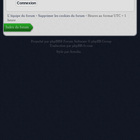
L’équipe du forum
•
Supprimer les cookies du forum
•
Heures au format UTC + 1
heure
Index du forum
Propulsé par
phpBB
® Forum Software © phpBB Group
Traduction par
phpBB-fr.com
Style par
Artodia
.