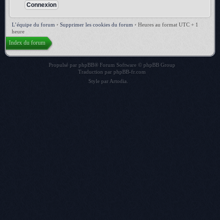
L’équipe du forum
•
Supprimer les cookies du forum
•
Heures au format UTC + 1
heure
Index du forum
Propulsé par
phpBB
® Forum Software © phpBB Group
Traduction par
phpBB-fr.com
Style par
Artodia
.