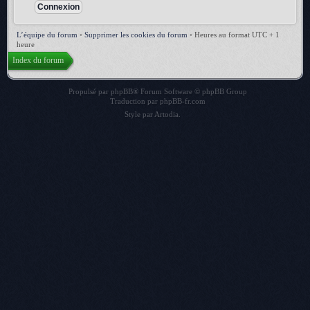
L’équipe du forum
•
Supprimer les cookies du forum
•
Heures au format UTC + 1
heure
Index du forum
Propulsé par
phpBB
® Forum Software © phpBB Group
Traduction par
phpBB-fr.com
Style par
Artodia
.