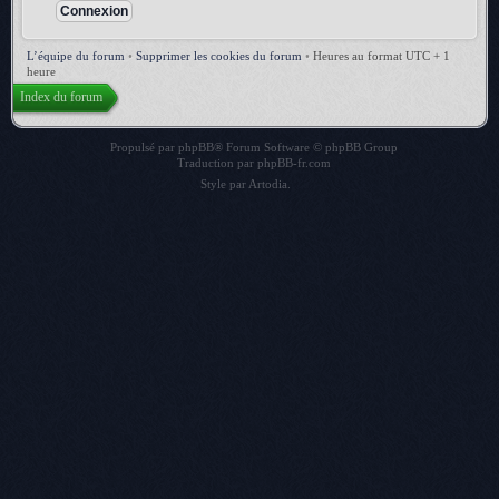
L’équipe du forum
•
Supprimer les cookies du forum
•
Heures au format UTC + 1
heure
Index du forum
Propulsé par
phpBB
® Forum Software © phpBB Group
Traduction par
phpBB-fr.com
Style par
Artodia
.