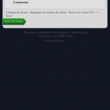
L’équipe du forum
•
Supprimer les cookies du forum
•
Heures au format UTC + 1
heure
Index du forum
Propulsé par
phpBB
® Forum Software © phpBB Group
Traduction par
phpBB-fr.com
Style par
Artodia
.