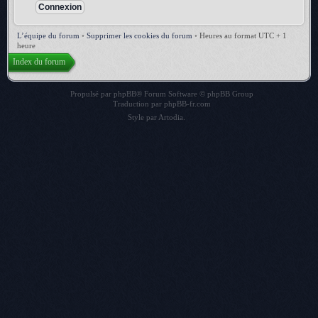
L’équipe du forum
•
Supprimer les cookies du forum
•
Heures au format UTC + 1
heure
Index du forum
Propulsé par
phpBB
® Forum Software © phpBB Group
Traduction par
phpBB-fr.com
Style par
Artodia
.