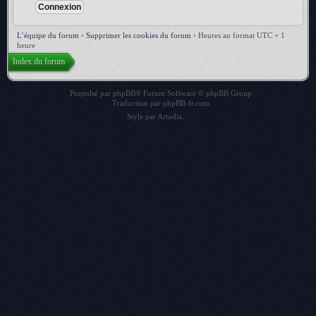
L’équipe du forum
•
Supprimer les cookies du forum
•
Heures au format UTC + 1
heure
Index du forum
Propulsé par
phpBB
® Forum Software © phpBB Group
Traduction par
phpBB-fr.com
Style par
Artodia
.