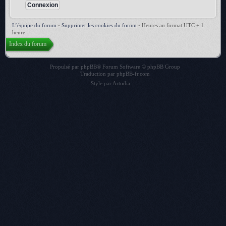
L’équipe du forum
•
Supprimer les cookies du forum
•
Heures au format UTC + 1
heure
Index du forum
Propulsé par
phpBB
® Forum Software © phpBB Group
Traduction par
phpBB-fr.com
Style par
Artodia
.