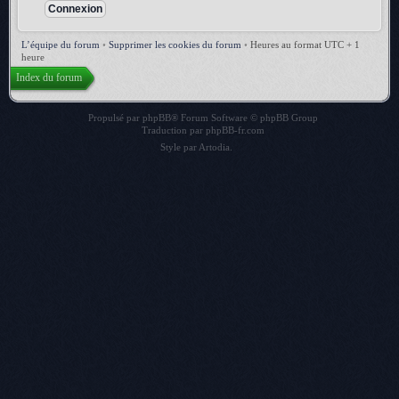
L’équipe du forum
•
Supprimer les cookies du forum
•
Heures au format UTC + 1
heure
Index du forum
Propulsé par
phpBB
® Forum Software © phpBB Group
Traduction par
phpBB-fr.com
Style par
Artodia
.