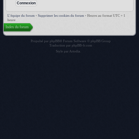
L’équipe du forum
•
Supprimer les cookies du forum
•
Heures au format UTC + 1
heure
Index du forum
Propulsé par
phpBB
® Forum Software © phpBB Group
Traduction par
phpBB-fr.com
Style par
Artodia
.