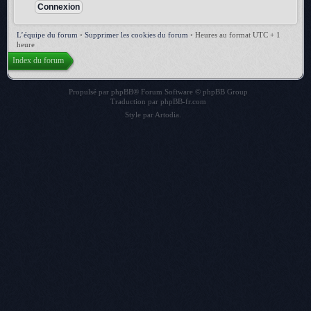
L’équipe du forum
•
Supprimer les cookies du forum
•
Heures au format UTC + 1
heure
Index du forum
Propulsé par
phpBB
® Forum Software © phpBB Group
Traduction par
phpBB-fr.com
Style par
Artodia
.