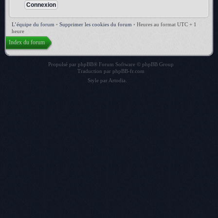
L’équipe du forum
•
Supprimer les cookies du forum
•
Heures au format UTC + 1
heure
Index du forum
Propulsé par
phpBB
® Forum Software © phpBB Group
Traduction par
phpBB-fr.com
Style par
Artodia
.