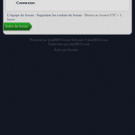
L’équipe du forum
•
Supprimer les cookies du forum
•
Heures au format UTC + 1
heure
Index du forum
Propulsé par
phpBB
® Forum Software © phpBB Group
Traduction par
phpBB-fr.com
Style par
Artodia
.