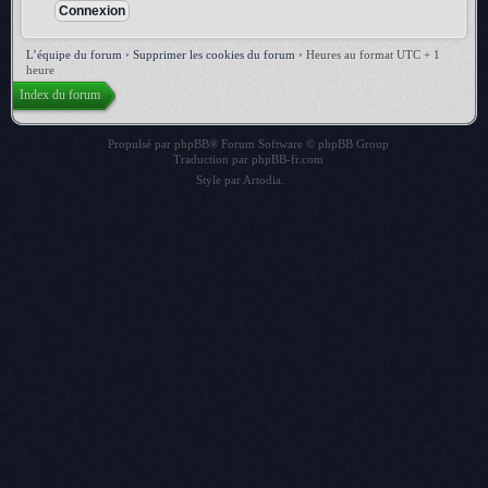
L’équipe du forum
•
Supprimer les cookies du forum
•
Heures au format UTC + 1
heure
Index du forum
Propulsé par
phpBB
® Forum Software © phpBB Group
Traduction par
phpBB-fr.com
Style par
Artodia
.