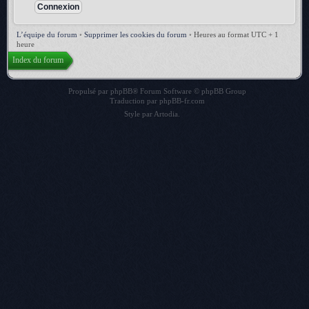
L’équipe du forum
•
Supprimer les cookies du forum
•
Heures au format UTC + 1
heure
Index du forum
Propulsé par
phpBB
® Forum Software © phpBB Group
Traduction par
phpBB-fr.com
Style par
Artodia
.