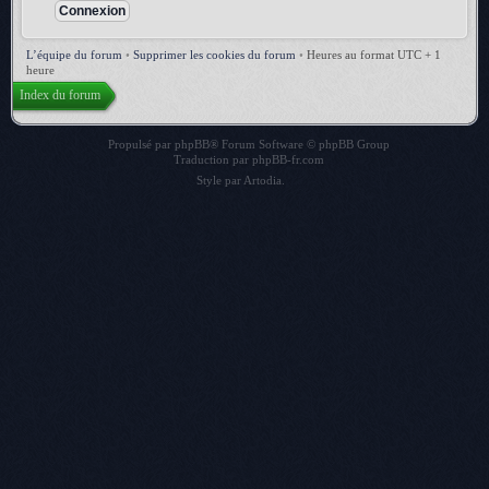
L’équipe du forum
•
Supprimer les cookies du forum
•
Heures au format UTC + 1
heure
Index du forum
Propulsé par
phpBB
® Forum Software © phpBB Group
Traduction par
phpBB-fr.com
Style par
Artodia
.