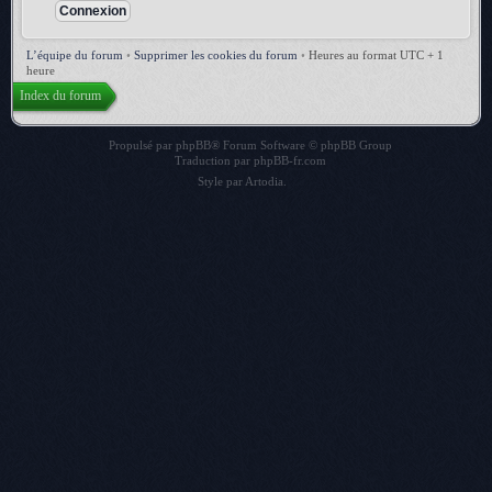
L’équipe du forum
•
Supprimer les cookies du forum
•
Heures au format UTC + 1
heure
Index du forum
Propulsé par
phpBB
® Forum Software © phpBB Group
Traduction par
phpBB-fr.com
Style par
Artodia
.