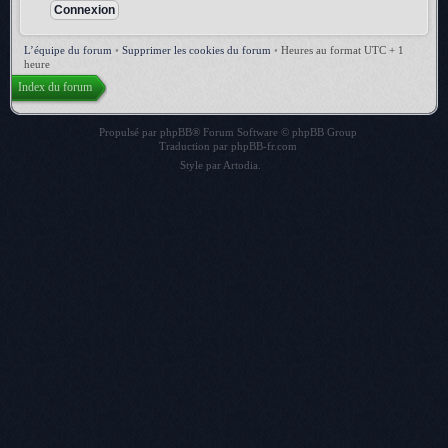
L’équipe du forum
•
Supprimer les cookies du forum
•
Heures au format UTC + 1
heure
Index du forum
Propulsé par
phpBB
® Forum Software © phpBB Group
Traduction par
phpBB-fr.com
Style par
Artodia
.