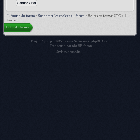
L’équipe du forum
•
Supprimer les cookies du forum
•
Heures au format UTC + 1
heure
Index du forum
Propulsé par
phpBB
® Forum Software © phpBB Group
Traduction par
phpBB-fr.com
Style par
Artodia
.