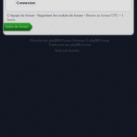
L’équipe du forum
•
Supprimer les cookies du forum
•
Heures au format UTC + 1
heure
Index du forum
Propulsé par
phpBB
® Forum Software © phpBB Group
Traduction par
phpBB-fr.com
Style par
Artodia
.