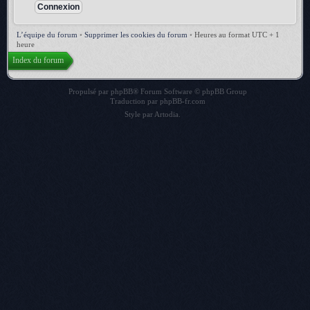
L’équipe du forum
•
Supprimer les cookies du forum
•
Heures au format UTC + 1
heure
Index du forum
Propulsé par
phpBB
® Forum Software © phpBB Group
Traduction par
phpBB-fr.com
Style par
Artodia
.