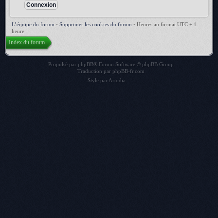
L’équipe du forum
•
Supprimer les cookies du forum
•
Heures au format UTC + 1
heure
Index du forum
Propulsé par
phpBB
® Forum Software © phpBB Group
Traduction par
phpBB-fr.com
Style par
Artodia
.