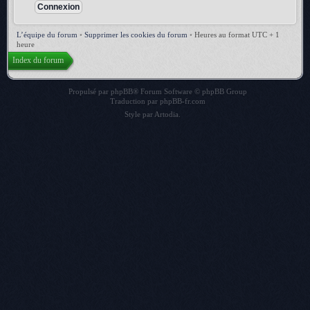
L’équipe du forum
•
Supprimer les cookies du forum
•
Heures au format UTC + 1
heure
Index du forum
Propulsé par
phpBB
® Forum Software © phpBB Group
Traduction par
phpBB-fr.com
Style par
Artodia
.