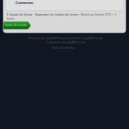
L’équipe du forum
•
Supprimer les cookies du forum
•
Heures au format UTC + 1
heure
Index du forum
Propulsé par
phpBB
® Forum Software © phpBB Group
Traduction par
phpBB-fr.com
Style par
Artodia
.