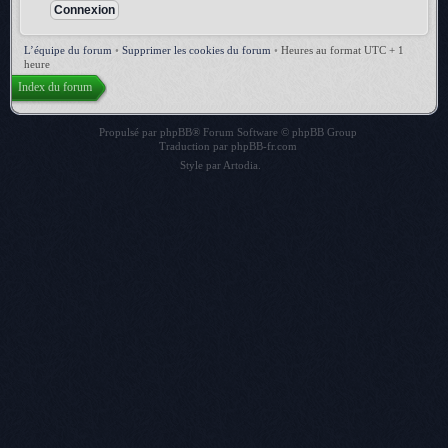
L’équipe du forum
•
Supprimer les cookies du forum
•
Heures au format UTC + 1
heure
Index du forum
Propulsé par
phpBB
® Forum Software © phpBB Group
Traduction par
phpBB-fr.com
Style par
Artodia
.