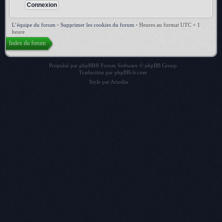
L’équipe du forum
•
Supprimer les cookies du forum
•
Heures au format UTC + 1
heure
Index du forum
Propulsé par
phpBB
® Forum Software © phpBB Group
Traduction par
phpBB-fr.com
Style par
Artodia
.