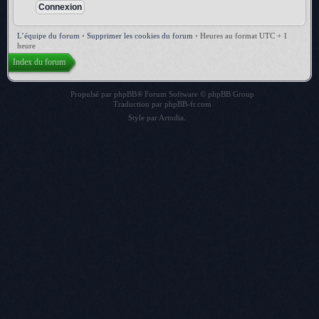
L’équipe du forum
•
Supprimer les cookies du forum
•
Heures au format UTC + 1
heure
Index du forum
Propulsé par
phpBB
® Forum Software © phpBB Group
Traduction par
phpBB-fr.com
Style par
Artodia
.