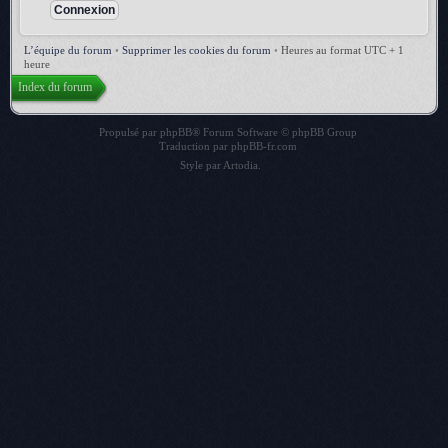
L’équipe du forum
•
Supprimer les cookies du forum
•
Heures au format UTC + 1
heure
Index du forum
Propulsé par
phpBB
® Forum Software © phpBB Group
Traduction par
phpBB-fr.com
Style par
Artodia
.