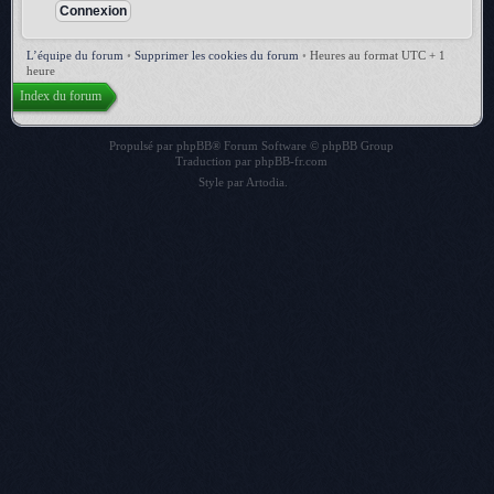
L’équipe du forum
•
Supprimer les cookies du forum
•
Heures au format UTC + 1
heure
Index du forum
Propulsé par
phpBB
® Forum Software © phpBB Group
Traduction par
phpBB-fr.com
Style par
Artodia
.