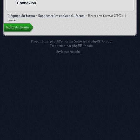
L’équipe du forum
•
Supprimer les cookies du forum
•
Heures au format UTC + 1
heure
Index du forum
Propulsé par
phpBB
® Forum Software © phpBB Group
Traduction par
phpBB-fr.com
Style par
Artodia
.