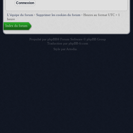
L’équipe du forum
•
Supprimer les cookies du forum
•
Heures au format UTC + 1
heure
Index du forum
Propulsé par
phpBB
® Forum Software © phpBB Group
Traduction par
phpBB-fr.com
Style par
Artodia
.