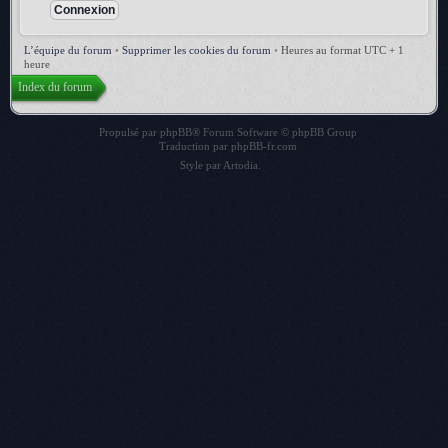
L’équipe du forum
•
Supprimer les cookies du forum
•
Heures au format UTC + 1
heure
Index du forum
Propulsé par
phpBB
® Forum Software © phpBB Group
Traduction par
phpBB-fr.com
Style par
Artodia
.