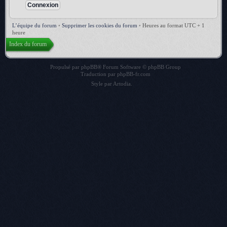
L’équipe du forum
•
Supprimer les cookies du forum
•
Heures au format UTC + 1
heure
Index du forum
Propulsé par
phpBB
® Forum Software © phpBB Group
Traduction par
phpBB-fr.com
Style par
Artodia
.