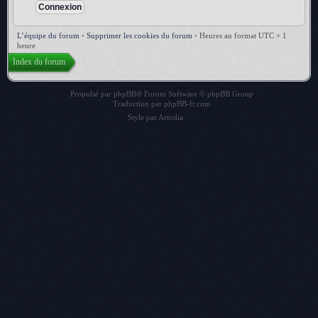
L’équipe du forum
•
Supprimer les cookies du forum
•
Heures au format UTC + 1
heure
Index du forum
Propulsé par
phpBB
® Forum Software © phpBB Group
Traduction par
phpBB-fr.com
Style par
Artodia
.