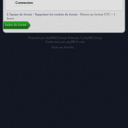
L’équipe du forum
•
Supprimer les cookies du forum
•
Heures au format UTC + 1
heure
Index du forum
Propulsé par
phpBB
® Forum Software © phpBB Group
Traduction par
phpBB-fr.com
Style par
Artodia
.