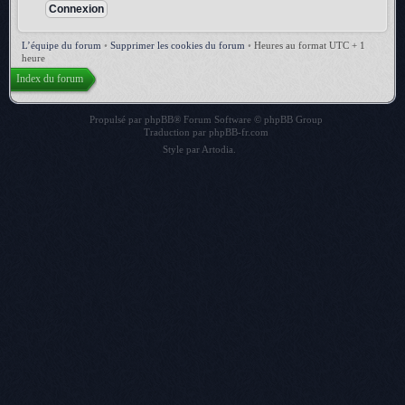
L’équipe du forum
•
Supprimer les cookies du forum
•
Heures au format UTC + 1
heure
Index du forum
Propulsé par
phpBB
® Forum Software © phpBB Group
Traduction par
phpBB-fr.com
Style par
Artodia
.