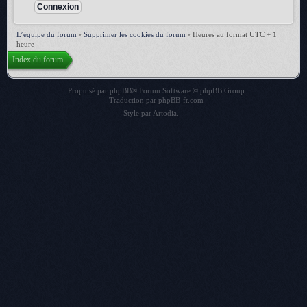
L’équipe du forum
•
Supprimer les cookies du forum
•
Heures au format UTC + 1
heure
Index du forum
Propulsé par
phpBB
® Forum Software © phpBB Group
Traduction par
phpBB-fr.com
Style par
Artodia
.