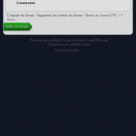
L’équipe du forum
•
Supprimer les cookies du forum
•
Heures au format UTC + 1
heure
Index du forum
Propulsé par
phpBB
® Forum Software © phpBB Group
Traduction par
phpBB-fr.com
Style par
Artodia
.