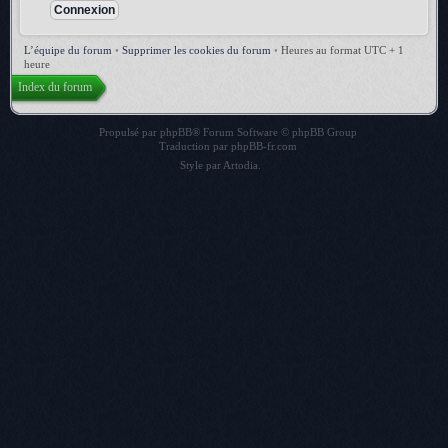
L’équipe du forum
•
Supprimer les cookies du forum
•
Heures au format UTC + 1
heure
Index du forum
Propulsé par
phpBB
® Forum Software © phpBB Group
Traduction par
phpBB-fr.com
Style par
Artodia
.