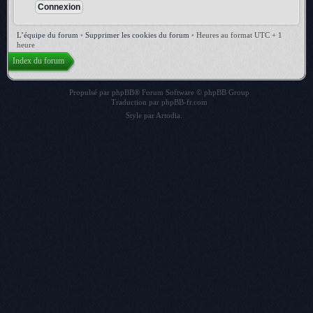
L’équipe du forum
•
Supprimer les cookies du forum
•
Heures au format UTC + 1
heure
Index du forum
Propulsé par
phpBB
® Forum Software © phpBB Group
Traduction par
phpBB-fr.com
Style par
Artodia
.