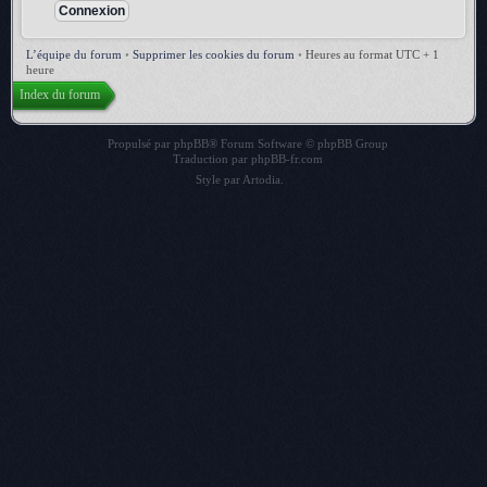
L’équipe du forum
•
Supprimer les cookies du forum
•
Heures au format UTC + 1
heure
Index du forum
Propulsé par
phpBB
® Forum Software © phpBB Group
Traduction par
phpBB-fr.com
Style par
Artodia
.