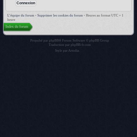
L’équipe du forum
•
Supprimer les cookies du forum
•
Heures au format UTC + 1
heure
Index du forum
Propulsé par
phpBB
® Forum Software © phpBB Group
Traduction par
phpBB-fr.com
Style par
Artodia
.