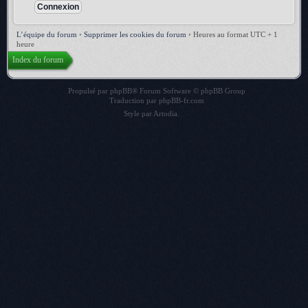
L’équipe du forum
•
Supprimer les cookies du forum
•
Heures au format UTC + 1
heure
Index du forum
Propulsé par
phpBB
® Forum Software © phpBB Group
Traduction par
phpBB-fr.com
Style par
Artodia
.