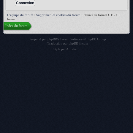
L’équipe du forum
•
Supprimer les cookies du forum
•
Heures au format UTC + 1
heure
Index du forum
Propulsé par
phpBB
® Forum Software © phpBB Group
Traduction par
phpBB-fr.com
Style par
Artodia
.