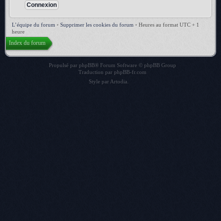
L’équipe du forum
•
Supprimer les cookies du forum
•
Heures au format UTC + 1
heure
Index du forum
Propulsé par
phpBB
® Forum Software © phpBB Group
Traduction par
phpBB-fr.com
Style par
Artodia
.