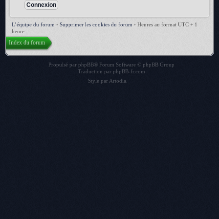
L’équipe du forum
•
Supprimer les cookies du forum
•
Heures au format UTC + 1
heure
Index du forum
Propulsé par
phpBB
® Forum Software © phpBB Group
Traduction par
phpBB-fr.com
Style par
Artodia
.