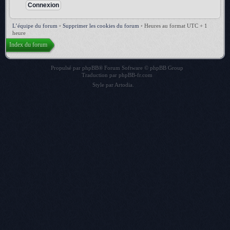
L’équipe du forum
•
Supprimer les cookies du forum
•
Heures au format UTC + 1
heure
Index du forum
Propulsé par
phpBB
® Forum Software © phpBB Group
Traduction par
phpBB-fr.com
Style par
Artodia
.