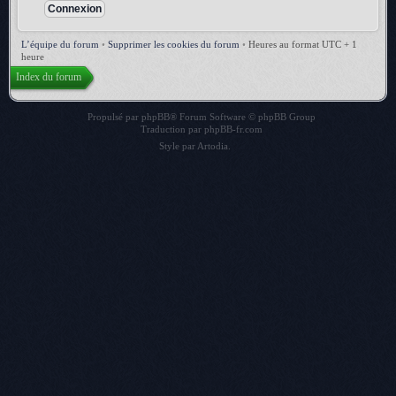
L’équipe du forum
•
Supprimer les cookies du forum
•
Heures au format UTC + 1
heure
Index du forum
Propulsé par
phpBB
® Forum Software © phpBB Group
Traduction par
phpBB-fr.com
Style par
Artodia
.