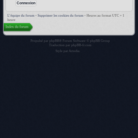
L’équipe du forum
•
Supprimer les cookies du forum
•
Heures au format UTC + 1
heure
Index du forum
Propulsé par
phpBB
® Forum Software © phpBB Group
Traduction par
phpBB-fr.com
Style par
Artodia
.